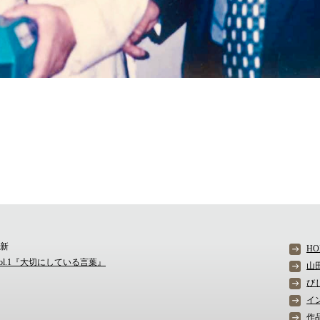
更新
HO
ol.1『大切にしている言葉』
山
び
イ
作