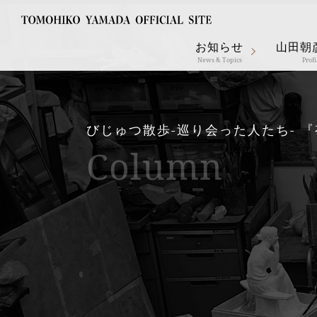
お知らせ
山田朝
News & Topics
Profi
びじゅつ散歩-巡り会った人たち- 
Column