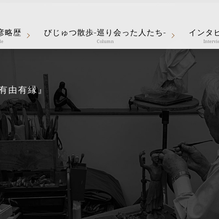
彦略歴
びじゅつ散歩-巡り会った人たち-
インタ
le
Column
Interv
『有由有縁』