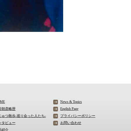
ME
News & Topics
田朝彦略歴
English Page
じゅつ散歩-巡り会った人たち-
プライバシーポリシー
ンタビュー
お問い合わせ
品紹介