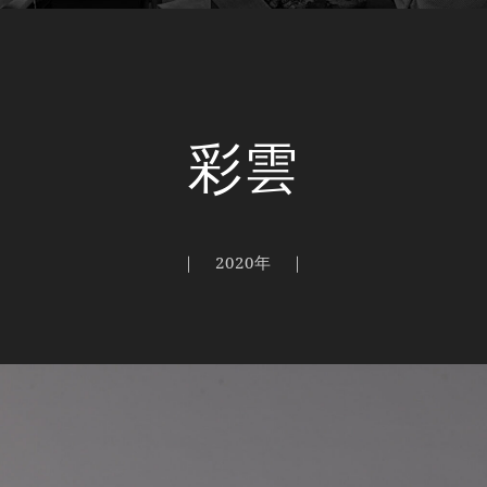
彩雲
｜ 2020年 ｜